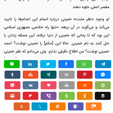
مقصر اصلی جلوه دهند.
او وجود «نظر مثبت» خمینی درباره انجام این اعدام‌ها را تایید
می‌کند و می‌گوید در آن برهه، «تنها راه خلاصی جمهوری اسلامی
این بود که تا زمانی که خمینی از دنیا نرفته، این مسئله زندان را
حل کنند به نام خمینی. حالا این [حکم] را خمینی نوشت؟ احمد
خمینی نوشت؟ من اطلاع دقیقی ندارم. ولی می‌دانم که نظر خمینی
بوده، شاید متن و عنوانش فرق می‌کرده، و الا نظر ایشان [خمینی]
بود، اگر نظر ایشان نبود من از جمهوری اسلامی برنمی‌گشتم.»
رئیس وقت زندان اوین تاکید می‌کند که مقام‌های جمهوری اسلامی
«می‌خواستند با این اعدام‌ها کلا صورت مسئله را پاک کنند.
[بگویند] ما دیگر چیزی به عنوان گروه‌های سیاسی مخالف نداریم.»
او این تلاش جمهوری اسلامی در «خاموش کردن» مخالفان را
«موفق» ارزیابی می‌کند.