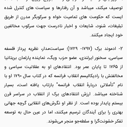
توصیف میکند، میباشد و آن رفتارها و سیاست های کنترل شده
ایست که حکومت های تمامیت خواه و سرکوبگر مدرن از طریق
تبلیغات، شنود، شایعات و اخبار نادرست جهت سرکوب مخالفین
خود ایجاد میکنند.
2- ادموند برک (۱۷۹۷- ۱۷۲۹): سیاست‌مدار، نظریه ‌پرداز فلسفه
سیاسی، سخنور ایرلندی، عضو حزب ویگ، نماینده پارلمان بریتانیا
از ۱۷۶۵ تا پایان عمر بود. انتقادهای او به عقلانیت سیاسی و
مخالفتش با رادیکالیسم انقلاب فرانسه که در کتاب سال ۱۷۹۰ او با
نام "تأملاتی دربارهٔ انقلاب فرانسه" بازتاب یافته است، بسیار
شناخته میباشد. ارزش انتقادهای برک از انقلاب در سراسر قرن
بیستم پایدار بوده است. از نظر او نگرش‌های انقلابی گرچه جهانی
بهتری را برای آیندگان ترسیم میکنند، اما در عین حال به توسعه
تفکر خشونت‌گرا و سلطه‌جو منجر می‌شوند.