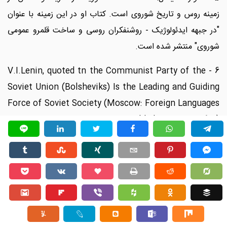
زمینه روس و تاریخ شوروی است. کتاب او در این زمینه با عنوان
"در جبهه ایدئولوژیک - روشنفکران روسی و ساخت قلمرو عمومی
شوروی" منتشر شده است.
6 - V.I.Lenin, quoted tn the Communist Party of the
Soviet Union (Bolsheviks) Is the Leading and Guiding
Force of Soviet Society (Moscow: Foreign Languages
Publishing House, 1951)
7- اتحادیه همبستگی سولیدارنوشچ (Solidarność) و یا اتحادیه
مستقل خودگردان اتحادیه‌های کارگری: اتحادیه‌ای سراسری و
دربرگیرنده همه اتحادیه‌های صنفی و کارگری لهستان بود که در
سال ۱۹۸۰ برای دفاع از حقوق کارگران و کارمندان تشکیل و سپس
تا سال ۱۹۸۹ به هسته اصلی مقاومت عمومی در برابر حکومت
لهستان تبدیل شد. مردم لهستان با حلقه زدن بر گرد این تشکیلات