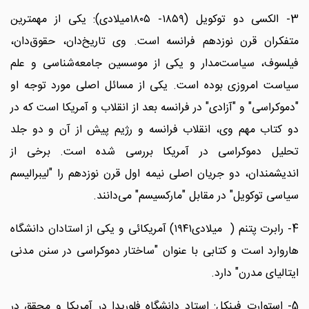
3- الکسی دو توکویل (۱۸۵۹- ۱۸۰۵میلادی): یکی از مهمترین
متفکران قرن نوزدهم فرانسه است. وی تاریخ‌دان، حقوق‌دان،
فیلسوف، سیاست‌مدار و یکی از موسسین جامعه‌شناسی و علم
سیاست امروزی بوده است. یکی از مسائل اصلی مورد توجه او
"دموکراسی" و "آزادی" در فرانسه بعد از انقلاب و آمریکا است که در
دو کتاب مهم وی، انقلاب فرانسه و رژیم پیش از آن و دو جلد
تحلیل دموکراسی در آمریکا بررسی شده است. برخی از
اندیشمندان، دو جریان اصلی نیمه اول قرن نوزدهم را "لیبرالیسم
سیاسی توکویل" در مقابل "مارکسیسم" می‌دانند.
4- رابرت پتنم ( میلادی۱۹۴۱) آمریکائی و یکی از استادان دانشگاه
هاروارد است و کتابی با عنوان "ساختار دموکراسی در سنن مدنی
ایتالیای مدرن" دارد.
5- استوارت فینکل: استاد دانشگاه فلوریدا در آمریکا و محقق در