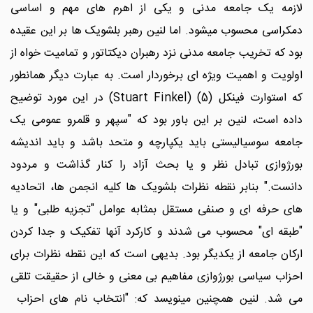
لازمه یک جامعه مدنی و یکی از اهرم های مهم و اساسی
دمکراسی محسوب میشود. اما لنین رهبر بلشویک ها بر این عقیده
بود که تخریب جامعه مدنی نزد رهبران دیکتاتور و تمامیت خواه از
اولویت و اهمیت ویژه ای برخوردار است. به عبارت دیگر همانطور
که استوارت فینکل (5) (Stuart Finkel) در این مورد توضیح
داده است، لنین بر این باور بود که "سپهر و قلمرو عمومی یک
جامعه سوسیالیستی باید یکپارچه و متحد باشد و باید اندیشه
بورژوازی تبادل نظر و یا بحث آزاد را کنار گذاشت و مردود
دانست." بنابر نقطه نظرات بلشویک ها کلیه انجمن ها، اتحادیه
های حرفه ای و صنفی مستقل بمثابه عوامل "تجزیه طلبی" و یا
"طبقه ای" محسوب می شدند و کارکرد آنها تفکیک و جدا کردن
ارکان جامعه از یکدیگر بود. بدیهی است که این نقطه نظرات برای
احزاب سیاسی بورژوازی مفاهیم بی معنی و خالی از حقیقت تلقی
می شد. لنین همچنین مینویسد که: "انتخاب نام های احزاب