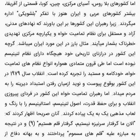
اما کشورهای بلا روس، آسیای مرکزی، چین، کوبا، قسمتی از آفریقا،
بیشتر کشورهای عربی و ایران هنوز با تفکر "بلشویکی" اداره
میگردند. زیرا رهبران این کشورها بر این باورند که نهادهای مدنی،
آزاد و مستقل برای نظام تمامیت خواه و یکپارچه مرکزی تهدیدی
خطرناک بشمار میآیند. مثال بارز در این مورد ایران میباشد. گرچه
این کشور در درازنای تاریخی خود هیچگاه دارای نظام لنینیسم
نبوده است اما طی قرون متمادی همواره انواع نظام های تمامیت
خواه، خودکامه و مستبد را تجربه کرده است. انقلاب سال 1979 در
این کشور بوقوع پیوست و نوید ازمیان رفتن استبداد دیرینه را به
مردم میداد. اما رهبران تمامیت خواه این کشور در فردای پیروزی
انقلاب و برای حفظ قدرت، اصول لنینیسم، استالینیسم را با رنگ و
لعاب مذهبی یک به یک پیاده کردند. آنان صریحا اظهار کردند که:
"الان ما گرفتار سرنیزه نیستیم، گرفتار قلم هستیم" (9) و در نتیجه
به مبارزه علیه "قلم های مسموم" پرداختند و به بهانه دفاع از