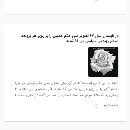
نیری، مصطفی پورمحمدی، ابراهیم رئیسی و مرتضی اشراقی خطاب به آنها
می‌گوید. حاضران در این جلسه و کسانی که از آنها یاد شده اکنون در چه
جایگاهی قرار گرفته‌اند؟
در تابستان سال 67 تصویر متن حکم خمینی را بر روی هر پرونده
اعدامی زندانی سیاسی می گذاشتند
آنچه ما می دانیم اینست که در آن زمان تصویر متن حکم ایشان در مورد
اعدام آنان را بر روی هر پرونده می گذاشتند. اگر تشخیص می دادند که
زندانی به اصطلاح سر موضع است اعدام می شد. می گفتند زندانی مصاحبه
کند تا اعدام نشود. متاسفانه اعمال قبیح خود را به اسم دین و تشیع انجام
1389-07-03
می دهند. آقای منتظری تا آخرین لحظه امیدوار بودند که کسانی که در راه
انقلاب زحمت کشیدند رنگ تحول را ببینند اما هنوز متاسفانه خبری از تحول
نیست. به اسم دین و مذهب شکنجه صورت می گیرد.