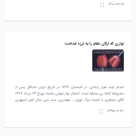
1400-03-29
نواری که ارکان نظام را به لرزه انداخت
اعدام چند هزار زندانی در تابستان ۱۳۶۷ در تاریخ ایران حداقل پس از
مشروطه کاملا بی سابقه است. انتشار نوار صوتی جلسه مورخ ۲۴ مرداد ۱۳۶۷
آقای منتظری با کمیته مرگ تهران – مهمترین سند سی سال اخیر جمهوری
اسلامی – این فاجعه تلخ را دوباره به صدر افکار عمومی بازگردانید.
1395-02-30