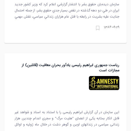
سازمان ديده‌بان حقوق بشر با انتشار گزارشي اعلام كرد که وزير کشور جديد
ايران در طي دو دهه گذشته در نقض بسيار جدي حقوق بشر، از جمله احتمال
جنايت عليه بشريت در رابطه با قتل عام هزاران زنداني سياسي، نقش مهمي
داشته است.
1384-09-29
ریاست جمهوری ابراهیم رئیسی یادآور بحران معافیت (قاتلین) از
مجازات است
این سازمان در آن گزارش ابراهیم رئیسی را با استناد به اسناد و شواهد غیر
قابل انکار بمثابه یکی از اعضای "هئیت مرگ" و مجری اعدام چندین هزار
زندانی سیاسی در زندانهای اوین و گوهر دشت در خلال ماه ژوئیه و اوائل
سپتامبر 1988 معرفی کرده است.