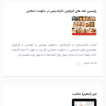
واپسين نامه های قربانيان دگرانديشی در حکومت اسلامی
کشتار دگرانديشان و دگررفتاران، مخالفان سياسی و عقيدتی و قربانيان
ناهنجاری های اجتماعی در حکومت اسلامی اگر چه در طول ۲۷ سال گذشته
ادامه يافته است اما شايد بتوان اوج کشتارها را به چهار دوره تقسيم کرد.
1384-06-29
فرم (تنظيم) شکايت